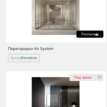
Перегородки Air System
Бренд
Rimadesio
Нрав