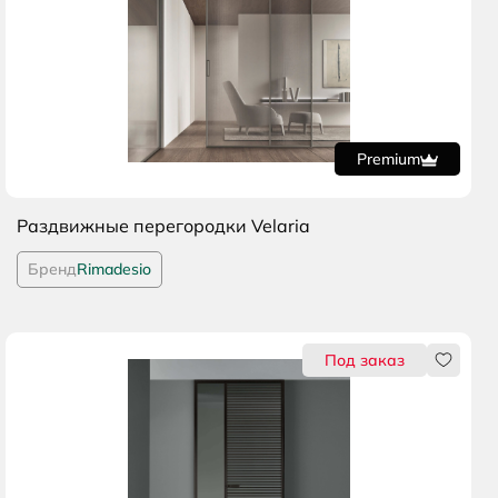
Раздвижные перегородки Velaria
Бренд
Rimadesio
тся
Нравитс