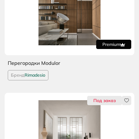
Перегородки Modulor
Бренд
Rimadesio
ится
Нрави