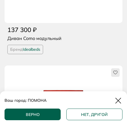
137 300 ₽
Диван Como модульный
Бренд
Idealbeds
Нрави
Закр
Ваш город:
ПОМОНА
ВЕРНО
НЕТ, ДРУГОЙ