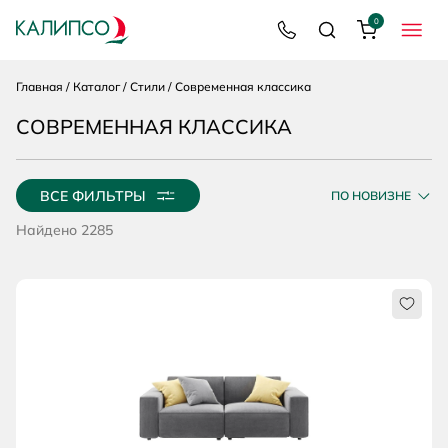
Каталог
Вперёд
0
8 800 200 92 39
Поиск
Корзина
МЕНЮ
Главная
Каталог
Стили
Современная классика
СОВРЕМЕННАЯ КЛАССИКА
ВСЕ ФИЛЬТРЫ
ПО НОВИЗНЕ
Найдено 2285
Нрави