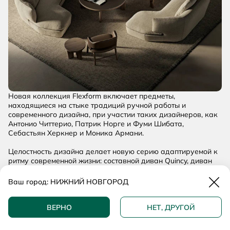
Новая коллекция Flexform включает предметы,
находящиеся на стыке традиций ручной работы и
современного дизайна, при участии таких дизайнеров, как
Антонио Читтерио, Патрик Норге и Фуми Шибата,
Себастьян Херкнер и Моника Армани.
Целостность дизайна делает новую серию адаптируемой к
ритму современной жизни: составной диван Quincy, диван
Everett, стулья Justine, Avalon и Ozzy, стол Marquise, книжный
Закр
шкаф Clarence, журнальный столик Louise, кровать
Ваш город:
НИЖНИЙ НОВГОРОД
Loungespace и другие новинки 2026.
Концепция, где дизайн доведен до сути, выраженной через
ВЕРНО
НЕТ, ДРУГОЙ
изысканные материалы и мастерство на узнаваемом языке
Flexform.