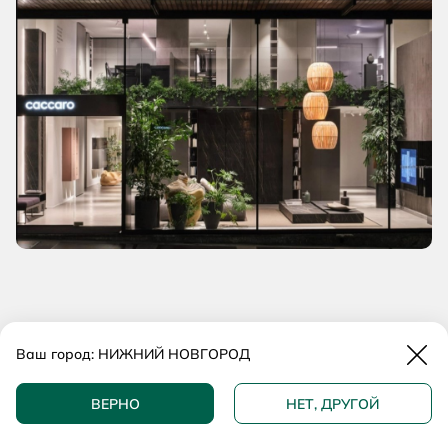
Закр
Ваш город:
НИЖНИЙ НОВГОРОД
ТОВАРЫ БРЕНДА CACCARO
ВЕРНО
НЕТ, ДРУГОЙ
Нрави