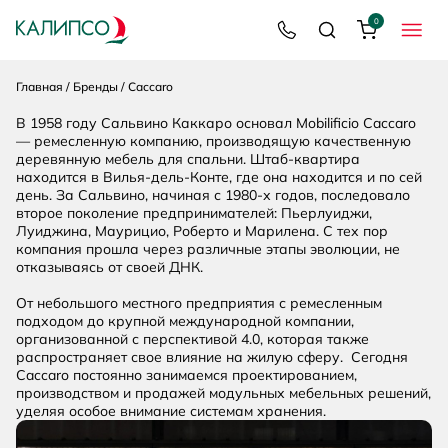
Вперёд
0
8 800 200 92 39
Поиск
Корзина
МЕНЮ
Главная
Бренды
Caccaro
В 1958 году Сальвино Каккаро основал Mobilificio Caccaro
— ремесленную компанию, производящую качественную
деревянную мебель для спальни. Штаб-квартира
находится в Вилья-дель-Конте, где она находится и по сей
день. За Сальвино, начиная с 1980-х годов, последовало
второе поколение предпринимателей: Пьерлуиджи,
Луиджина, Маурицио, Роберто и Марилена. С тех пор
компания прошла через различные этапы эволюции, не
отказываясь от своей ДНК.
От небольшого местного предприятия с ремесленным
подходом до крупной международной компании,
организованной с перспективой 4.0, которая также
распространяет свое влияние на жилую сферу. Сегодня
Caccaro постоянно занимаемся проектированием,
производством и продажей модульных мебельных решений,
уделяя особое внимание системам хранения.