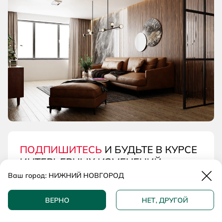
ПОДПИШИТЕСЬ
И БУДЬТЕ В КУРСЕ
ИНТЕРЬЕРНЫХ ИЗМЕНЕНИЙ
Закр
Ваш город:
НИЖНИЙ НОВГОРОД
Вас будут ждать
ВЕРНО
НЕТ, ДРУГОЙ
Последние тенденции
Европейских выставок