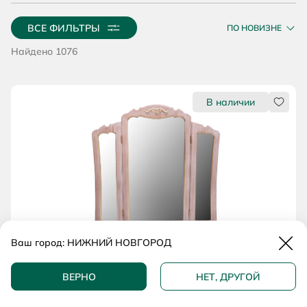
ВСЕ ФИЛЬТРЫ
ПО НОВИЗНЕ
Найдено 1076
Нрави
Закр
Ваш город:
НИЖНИЙ НОВГОРОД
75 000 ₽
-33%
112 500 ₽
ВЕРНО
НЕТ, ДРУГОЙ
Зеркало 4036