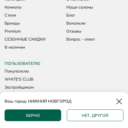
Комнаты
Наши салоны
Стили
Блог
Бренды
Вакансии
Premium
Отзывы
СЕЗОННЫЕ СКИДКИ
Вопрос - ответ
В наличии
ПОЛЬЗОВАТЕЛЮ
Покупателю
WHITE'S CLUB
Застройщикам
HoReCa
Закр
Ваш город:
НИЖНИЙ НОВГОРОД
НИЖНИЙ НОВГОРОД,
ВЕРНО
НЕТ, ДРУГОЙ
УЛ. ВАРВАРСКАЯ, Д. 7
8 800 200 92 39