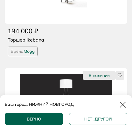
194 000 ₽
Торшер Ikebana
Бренд
Mogg
Нрави
Закр
Ваш город:
НИЖНИЙ НОВГОРОД
ВЕРНО
НЕТ, ДРУГОЙ