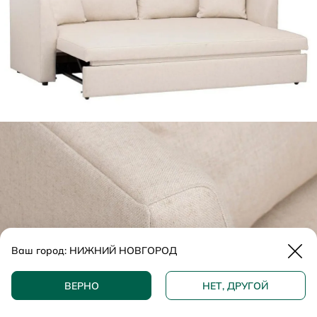
Закр
Ваш город:
НИЖНИЙ НОВГОРОД
ДОБАВИТЬ В КОРЗИНУ
ВЕРНО
НЕТ, ДРУГОЙ
КУПИТЬ В 1 КЛИК