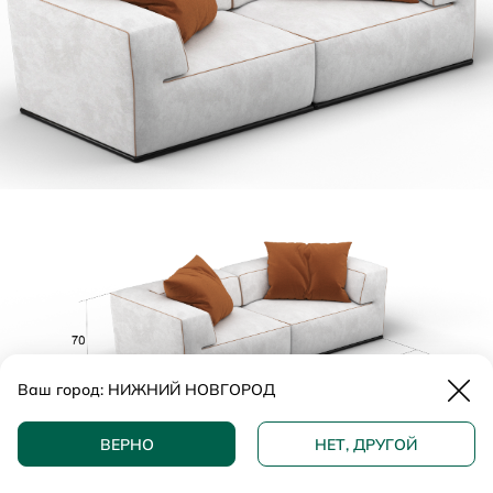
Закр
Ваш город:
НИЖНИЙ НОВГОРОД
ДОБАВИТЬ В КОРЗИНУ
ВЕРНО
НЕТ, ДРУГОЙ
КУПИТЬ В 1 КЛИК