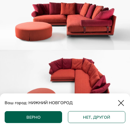
Закр
Ваш город:
НИЖНИЙ НОВГОРОД
ДОБАВИТЬ В КОРЗИНУ
ВЕРНО
НЕТ, ДРУГОЙ
КУПИТЬ В 1 КЛИК