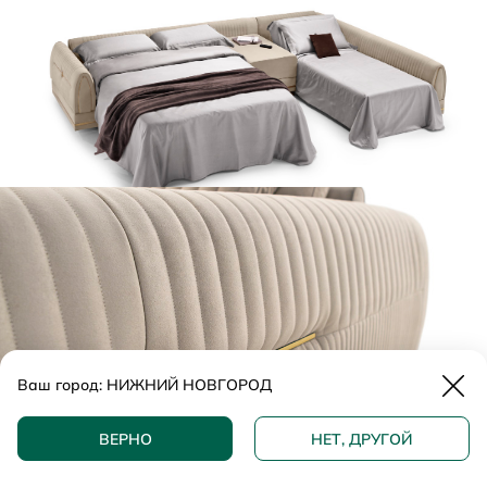
Закр
Ваш город:
НИЖНИЙ НОВГОРОД
ДОБАВИТЬ В КОРЗИНУ
ВЕРНО
НЕТ, ДРУГОЙ
КУПИТЬ В 1 КЛИК