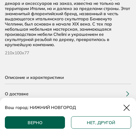
декора и аксессуаров на заказ, известна не только на
территории Италии, но и далеко за пределами страны. Этот
знаменитый флорентийский бренд, названный в честь
выдающегося итальянского скульптора Бенвенуто
Челлини, был основан в начале XIX века. С тех пор
небольшая мебельная мастерская, занимающаяся
производством мебели Chelini и украшением ее
скульптурной резьбой по дереву, превратилась в
крупнейшую компанию.
210х100х77
Описание и характеристики
О доставке
Закр
Ваш город:
НИЖНИЙ НОВГОРОД
О гарантии
ДОБАВИТЬ В КОРЗИНУ
ВЕРНО
НЕТ, ДРУГОЙ
Возможна рассрочка, уточните
КУПИТЬ В 1 КЛИК
у менеджера