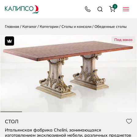
0
8 800 200 92 39
Поиск
Корзина
МЕНЮ
Главная
Каталог
Категории
Столы и консоли
Обеденные столы
Под заказ
Premium
СТОЛ
Нра
Итальянская фабрика Chelini, занимающаяся
изготовлением эксклюзивной мебели, различных предметов