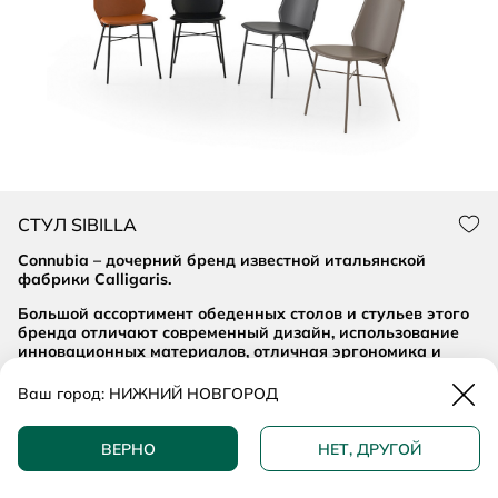
СТУЛ SIBILLA
Нра
Connubia – дочерний бренд известной итальянской
фабрики Calligaris.
Большой ассортимент обеденных столов и стульев этого
бренда отличают современный дизайн, использование
инновационных материалов, отличная эргономика и
доступные цены.
Закр
Ваш город:
НИЖНИЙ НОВГОРОД
19 300 ₽
ДОБАВИТЬ В КОРЗИНУ
ВЕРНО
НЕТ, ДРУГОЙ
КУПИТЬ В 1 КЛИК
Описание и характеристики