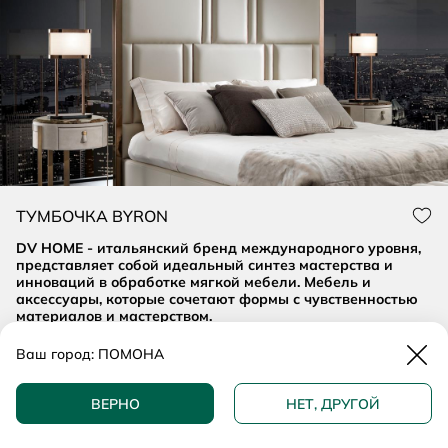
ТУМБОЧКА BYRON
Нра
DV HOME - итальянский бренд международного уровня,
представляет собой идеальный синтез мастерства и
инноваций в обработке мягкой мебели. Мебель и
аксессуары, которые сочетают формы с чувственностью
материалов и мастерством.
Закр
Ваш город:
ПОМОНА
ДОБАВИТЬ В КОРЗИНУ
Описание и характеристики
ВЕРНО
НЕТ, ДРУГОЙ
КУПИТЬ В 1 КЛИК