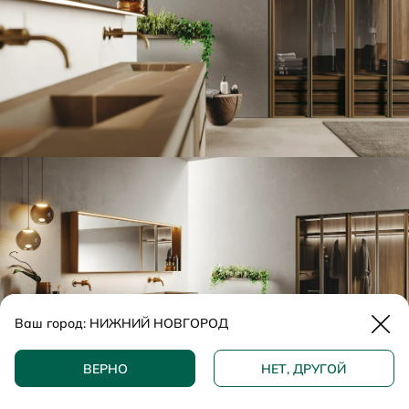
Закр
Ваш город:
НИЖНИЙ НОВГОРОД
ДОБАВИТЬ В КОРЗИНУ
ВЕРНО
НЕТ, ДРУГОЙ
КУПИТЬ В 1 КЛИК