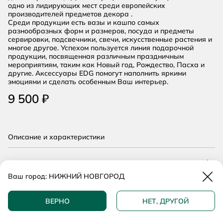
одно из лидирующих мест среди европейских
производителей предметов декора .
Среди продукции есть вазы и кашпо самых
разнообразных форм и размеров, посуда и предметы
сервировки, подсвечники, свечи, искусственные растения и
многое другое. Успехом пользуется линия подарочной
продукции, посвященная различным праздничным
мероприятиям, таким как Новый год, Рождество, Пасха и
другие. Аксессуары EDG помогут наполнить яркими
эмоциями и сделать особенным Ваш интерьер.
9 500 ₽
Описание и характеристики
О доставке
Закр
Ваш город:
НИЖНИЙ НОВГОРОД
ДОБАВИТЬ В КОРЗИНУ
О гарантии
ВЕРНО
НЕТ, ДРУГОЙ
КУПИТЬ В 1 КЛИК
Возможна рассрочка, уточните