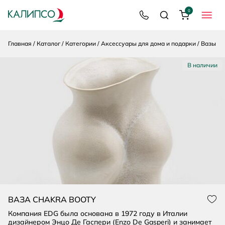
0
8 800 200 92 39
Поиск
Корзина
МЕНЮ
Главная
Каталог
Категории
Аксессуары для дома и подарки
Вазы
В наличии
ВАЗА CHAKRA BOOTY
Нра
Компания EDG была основана в 1972 году в Италии
дизайнером Энцо Де Гаспери (Enzo De Gasperi) и занимает