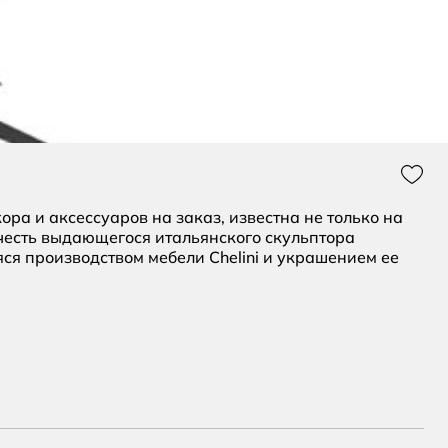
Нрави
ра и аксессуаров на заказ, известна не только на
 честь выдающегося итальянского скульптора
ся производством мебели Chelini и украшением ее