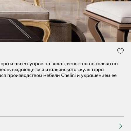
Нрави
ра и аксессуаров на заказ, известна не только на
 честь выдающегося итальянского скульптора
ся производством мебели Chelini и украшением ее