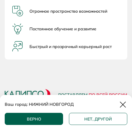
Огромное пространство возможностей
Постоянное обучение и развитие
Быстрый и прозрачный карьерный рост
ДОСТАВЛЯЕМ
ПО ВСЕЙ РОССИИ
Закр
Ваш город:
НИЖНИЙ НОВГОРОД
КАТАЛОГ
КОМПАНИЯ
ВЕРНО
НЕТ, ДРУГОЙ
Категории
О компании
Комнаты
Наши салоны